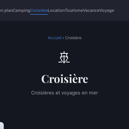
n plan
Camping
Croisière
Location
Tourisme
Vacance
Voyage
Accueil
› Croisière
🚢
Croisière
Croisières et voyages en mer